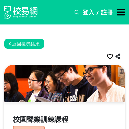
登入
註冊
/
搜
尋
服
務
返回搜尋結果
比
賽
資
訊
關
於
我
們
校園聲樂訓練課程
常
見