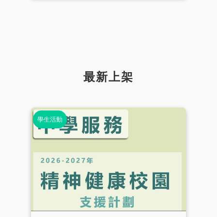
最新上架
學生活動