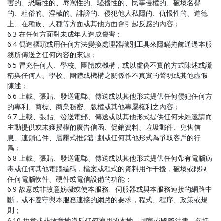
害的、恐嚇性的、辱罵性的、騷擾性的、民事侵權的、破壞名譽
的、粗俗的、淫穢的、誹謗的、侵犯他人私隱的、仇恨性的、道德
上、在種族、人種等方面或其他方面會引起反感的內容；
6.3 在任何方面對未成年人造成傷害；
6.4 僞造標頭或用任何方法變換處理器識別工具來隱瞞掩飾通過本服
務所傳送之任何內容的來源；
6.5 冒充任何人、學校、團體或機構，或以虛偽不實的方式陳述或謊
稱與任何人、學校、團體或機構之關係作不真實的聲明或其他虛假
陳述；
6.6 上載、張貼、發送電郵、傳送或以其他形式提供任何侵犯任何方
的專利、商標、商業秘密、版權或其他專屬權利之內容；
6.7 上載、張貼、發送電郵、傳送或以其他形式提供任何未經邀請而
主動提供或未獲授權的廣告信函、促銷資料、垃圾郵件、兜售信
息、連鎖信件、層壓式推銷計劃或任何其他形式為爭取客戶的行
爲；
6.8 上載、張貼、發送電郵、傳送或以其他形式提供任何帶有電腦病
毒或任何其他電腦編碼，檔案或程式的資料用作干擾，破壞或限制
任何電腦軟件、硬件或電信設備的功能；
6.9 故意或非故意妨礙或使本服務、伺服器或與本服務連接的網路中
斷，或不遵守與本服務連接的網路的要求，程式、程序、政策或規
則；
6.10 故意或非故意地違反任何適用的本地、國家或國際法律，包括