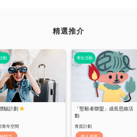
精選推介
活動
學生活動
體驗計劃
「堅毅者聯盟」成長思維活
動
邨青年空間
青苗計劃
袖能力
個人成長