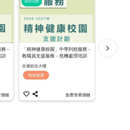
老師活動
老師活動
「精神健康
「精神健康校園」中學到校服務－
服務－
教職員支援
教職員支援服務－危機處理培訓
培訓
「介入及心
「辨識及評估自殺危機」
全健綜合大樓
全健綜合大樓
情緒健康
情緒健康
點擊查看價錢
看價錢