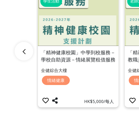
學生活動
老師
學到校服務－
「精神健康校園」中學到校服務－
「精
工作坊「情緒
學校自助資源－情緒展覽租借服務
教職
「情緒字典展覽」
「特
全健綜合大樓
全健
教育
情緒健康
情
點擊查看價錢
HK$5,000/每人