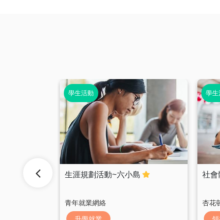
學生活動
學生
生涯規劃活動~六小島
社會
(按各校
青年就業網絡
杏花
升學就業
領
健康