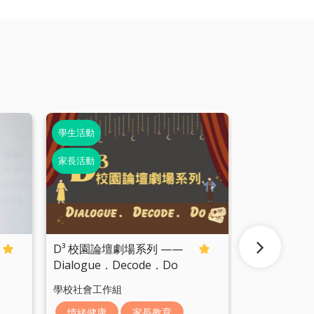
學生活動
學生活動
家長活動
D³ 校園論壇劇場系列 ——
賽馬會童心
Dialogue．Decode．Do
學校社會工作組
青苗計劃
情緒健康
家長教育
個人成長