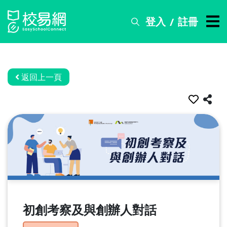
登入
註冊
/
搜
尋
服
務
返回上一頁
比
賽
資
訊
關
於
我
們
初創考察及與創辦人對話
常
見