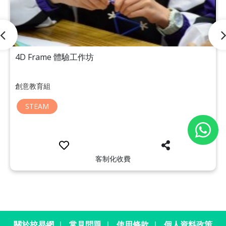
4D Frame 體驗工作坊
創意教育組
STEAM
客制化收費
關於校易網
｜
常見問題
｜
使用條款
｜
個人資料政策