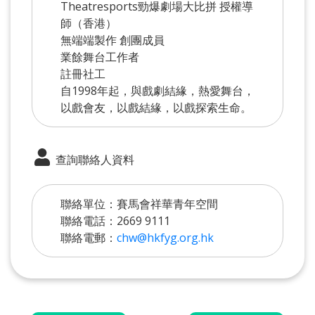
Theatresports勁爆劇場大比拼 授權導
師（香港）
無端端製作 創團成員
業餘舞台工作者
註冊社工
自1998年起，與戲劇結緣，熱愛舞台，
以戲會友，以戲結緣，以戲探索生命。
查詢聯絡人資料
聯絡單位：賽馬會祥華青年空間
聯絡電話：2669 9111
聯絡電郵：
chw@hkfyg.org.hk