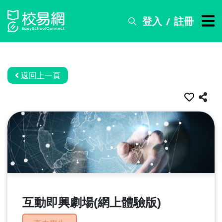
登入
註冊
/
搜
尋
服
務
返回上一頁
比
賽
資
訊
關
於
我
們
互動即興劇場(網上體驗版)
常
見