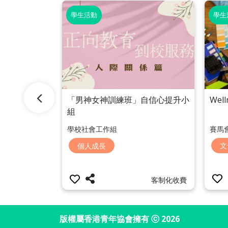
學生活動
學生
課程
Wel
「男神女神訓練班」自信心提升小
組
賽馬
學校社會工作組
文
個人成長
客制化收費
客制化收費
版權屬香港青年協會擁有 ⓒ 2026