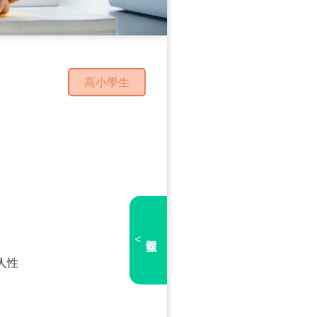
高小學生
<
人性