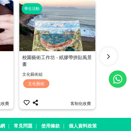
學生活動
家長活動
校園藝術工作坊 - 紙膠帶拼貼風景
「家長學」活
畫
工作坊
文化藝術組
家長全動網
文化藝術
家長教育
化收費
客制化收費
易網
｜
常見問題
｜
使用條款
｜
個人資料政策