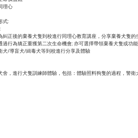
同理心
式:
:
為糾正後的棄養犬隻到校進行同理心教育講座，分享棄養犬隻的
通過行為矯正重獲第二次生命機會; 亦可選擇帶領棄養犬隻或功
衛犬/導盲犬/緝毒犬等到校進行分享及體驗
犬舍，進行犬隻訓練師體驗，包括：體驗照料狗隻的過程，警衛
。