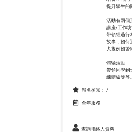
提升學生的
活動有兩個形
講座/工作坊
帶領經過行
故事，如何
犬隻例如警
體驗活動
帶領同學到
練體驗等等
報名須知：
/
全年服務
查詢聯絡人資料