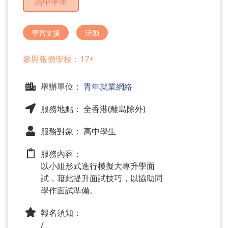
高中學生
問
題
學習支援
活動
參與報價學校：17+
舉辦單位：
青年就業網絡
服務地點： 全香港(離島除外)
服務對象： 高中學生
服務內容：
以小組形式進行模擬大專升學面
試，藉此提升面試技巧，以協助同
學作面試準備。
報名須知：
/