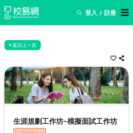
登入
註冊
/
搜
尋
服
務
返回上一頁
比
賽
資
訊
關
於
我
們
生涯規劃工作坊~模擬面試工作坊
常
見