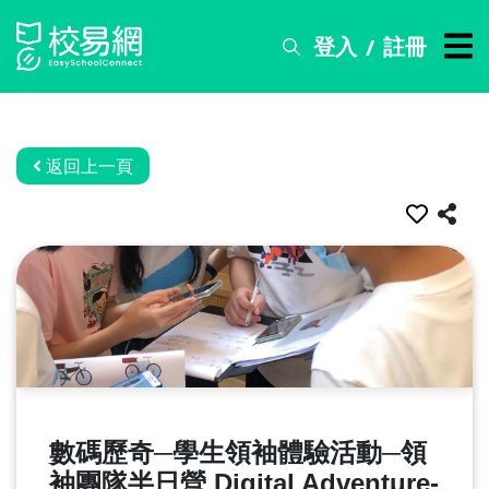
登入
註冊
/
搜
尋
服
務
返回上一頁
比
賽
資
訊
關
於
我
們
數碼歷奇─學生領袖體驗活動─領
常
見
袖團隊半日營 Digital Adventure-