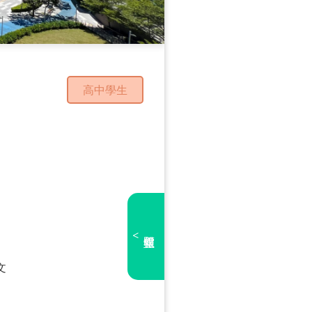
高中學生
<
文