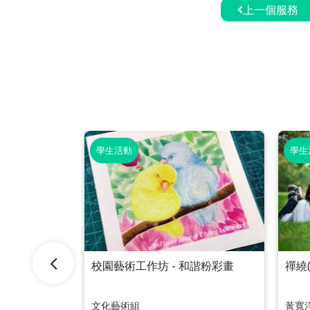
上一個服務
學生活動
學生
023
校園藝術工作坊 - 和諧粉彩畫
禪繞(
文化藝術組
黃寬