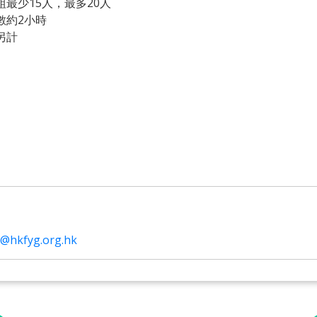
最少15人，最多20人
數約2小時
另計
@hkfyg.org.hk