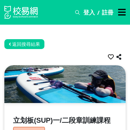
登入
註冊
/
搜
尋
服
務
返回搜尋結果
比
賽
資
訊
關
於
我
們
立划板(SUP)一/二段章訓練課程
常
見