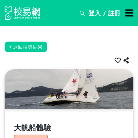
登入
註冊
/
搜
尋
服
務
返回搜尋結果
比
賽
資
訊
關
於
我
們
大帆船體驗
常
見