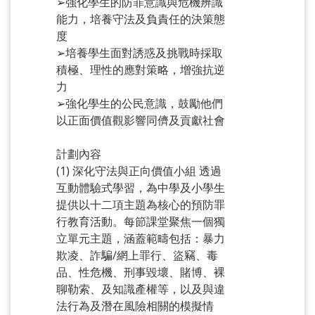
➢強化學生的防罪意識與危機辨識
能力，培養守法及負責任的決策態
度
➢培養學生面對誘惑及挑戰時採取
積極、理性的應對策略，增強抗逆
力
➢強化學生的公民意識，鼓勵他們
以正面價值觀影響同儕及貢獻社會
計劃內容
(1) 深化守法與正向價值小組 透過
互動體驗式學習，為中學及小學生
提供以十二項主題為核心的預防罪
行教育活動。每節課堂聚焦一個獨
立單元主題，涵蓋範疇包括：暴力
欺凌、詐騙/網上罪行、盜竊、毒
品、性危機、刑事毀壞、賭博、裸
聊勒索、及知識產權等，以及與違
法行為及潛在風險相關的模擬情