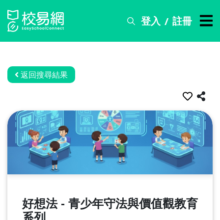
登入
註冊
/
搜
尋
服
務
返回搜尋結果
比
賽
資
訊
關
於
我
們
好想法 - 青少年守法與價值觀教育
常
見
系列