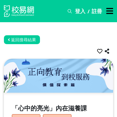
登入
註冊
/
搜
尋
服
務
返回搜尋結果
比
賽
資
訊
關
於
我
們
「心中的亮光」內在滋養課
常
見