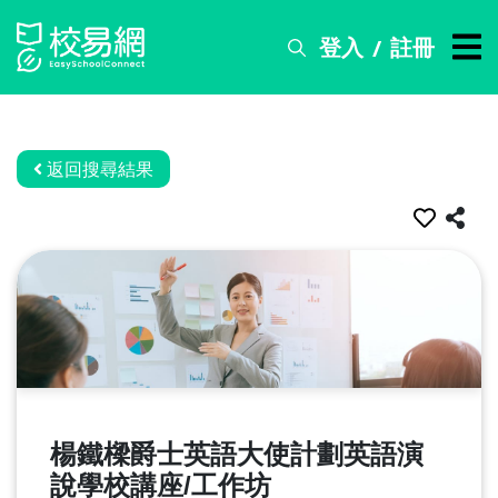
登入
註冊
/
搜
尋
服
務
返回搜尋結果
比
賽
資
訊
關
於
我
們
楊鐵樑爵士英語大使計劃英語演
常
說學校講座/工作坊
見