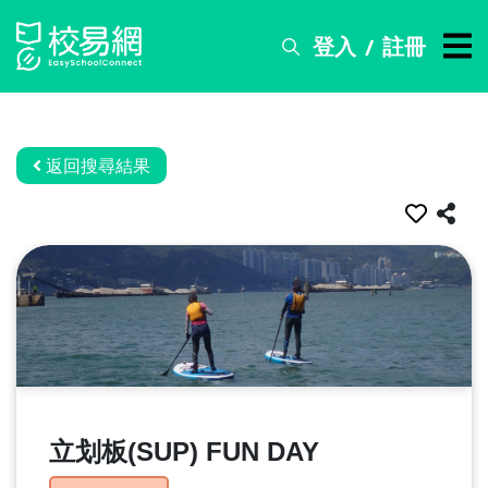
登入
註冊
/
搜
尋
服
務
返回搜尋結果
比
賽
資
訊
關
於
我
們
立划板(SUP) FUN DAY
常
見