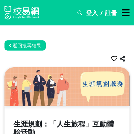
登入
註冊
/
搜
尋
服
務
返回搜尋結果
比
賽
資
訊
關
於
我
們
生涯規劃：「人生旅程」互動體
常
見
驗活動