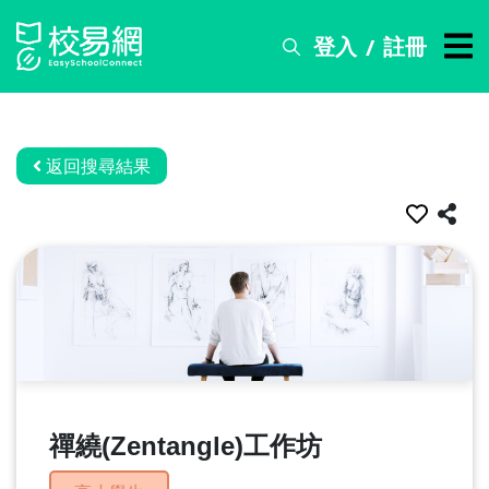
登入
註冊
/
搜
尋
服
務
返回搜尋結果
比
賽
資
訊
關
於
我
們
禪繞(Zentangle)工作坊
常
見