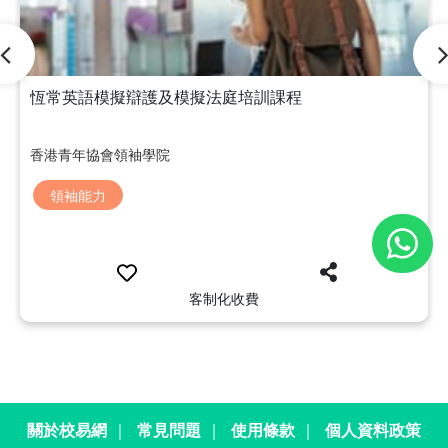
恆常英語模擬辯護及模擬法庭培訓課程
香港青年協會領袖學院
領袖能力
客制化收費
關於校易網
｜
常見問題
｜
使用條款
｜
個人資料政策