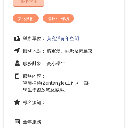
高小學生
問
題
文化藝術
講座/工作坊
舉辦單位：
黃寬洋青年空間
服務地點： 將軍澳、觀塘及港島東
服務對象： 高小學生
服務內容：
單節禪繞(Zentangle)工作坊，讓
學生學習放鬆及減壓。
報名須知：
全年服務