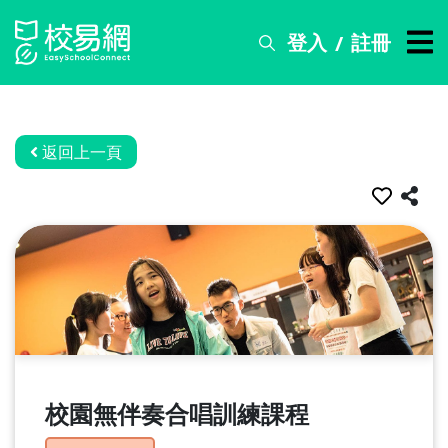
登入
註冊
/
搜
尋
服
務
返回上一頁
比
賽
資
訊
關
於
我
們
校園無伴奏合唱訓練課程
常
見