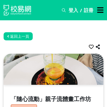
登入
註冊
/
搜
尋
服
務
返回上一頁
比
賽
資
訊
關
於
我
們
「隨心流動」親子流體畫工作坊
常
見