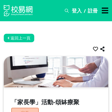
登入
註冊
/
搜
尋
服
務
返回上一頁
比
賽
資
訊
關
於
我
們
「家長學」活動-頌缽療聚
常
見