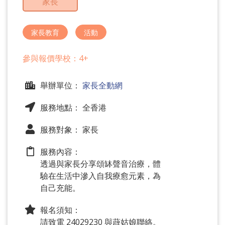
家長
問
題
家長教育
活動
參與報價學校：4+
舉辦單位：
家長全動網
服務地點： 全香港
服務對象： 家長
服務內容：
透過與家長分享頌缽聲音治療，體
驗在生活中滲入自我療愈元素，為
自己充能。
報名須知：
請致電 24029230 與薜姑娘聯絡。