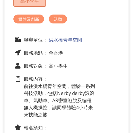
高小學生
問
題
媒體及創新
活動
舉辦單位：
洪水橋青年空間
服務地點： 全香港
服務對象： 高小學生
服務內容：
前往洪水橋青年空間，體驗一系列
科技活動，包括Nerby derby滾滾
車、氣動車、AR密室逃脫及編程
無人機操控，讓同學體驗4小時未
來技能之旅。
報名須知：