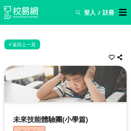
登入
註冊
/
搜
尋
服
務
返回上一頁
比
賽
資
訊
關
於
我
們
未來技能體驗團(小學篇)
常
見