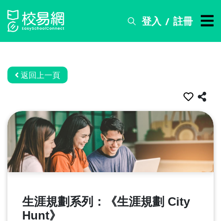
登入
註冊
/
搜
尋
服
務
返回上一頁
比
賽
資
訊
關
於
我
們
生涯規劃系列：《生涯規劃 City
常
Hunt》
見