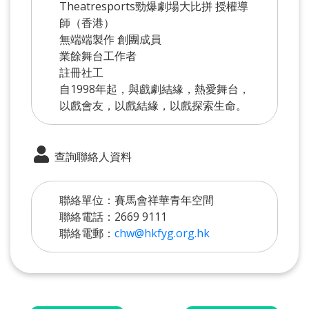
Theatresports勁爆劇場大比拼 授權導
師（香港）
無端端製作 創團成員
業餘舞台工作者
註冊社工
自1998年起，與戲劇結緣，熱愛舞台，
以戲會友，以戲結緣，以戲探索生命。
查詢聯絡人資料
聯絡單位：賽馬會祥華青年空間
聯絡電話：2669 9111
聯絡電郵：
chw@hkfyg.org.hk