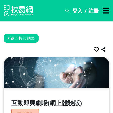
登入
註冊
/
搜
尋
服
務
返回搜尋結果
比
賽
資
訊
關
於
我
們
互動即興劇場(網上體驗版)
常
見