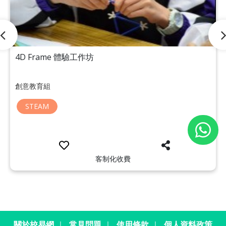
4D Frame 體驗工作坊
創意教育組
STEAM
客制化收費
關於校易網
｜
常見問題
｜
使用條款
｜
個人資料政策