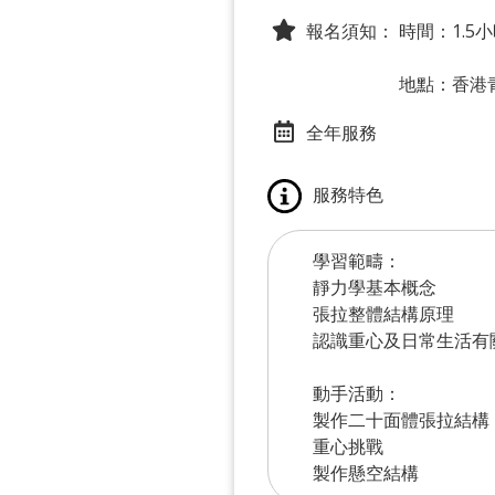
報名須知：
時間：1.5
地點：香港
全年服務
服務特色
學習範疇：
靜力學基本概念
張拉整體結構原理
認識重心及日常生活有
動手活動：
製作二十面體張拉結構
重心挑戰
製作懸空結構