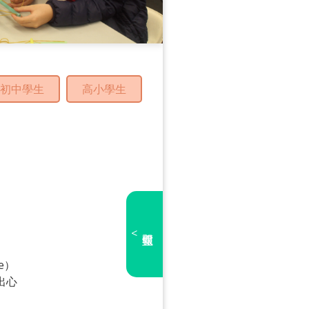
初中學生
高小學生
<
e）
出心