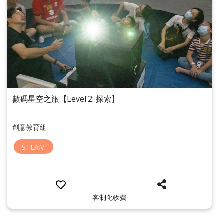
數碼星空之旅【Level 2: 探索】
創意教育組
STEAM
客制化收費