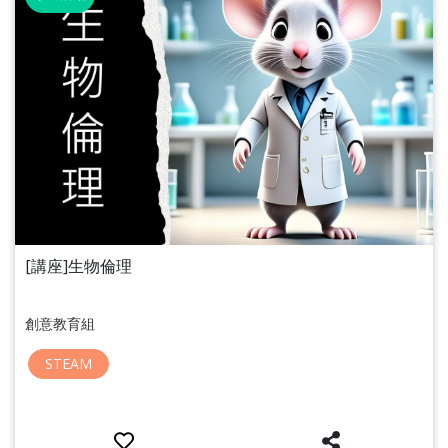
[講座]生物倫理
創意教育組
STEAM