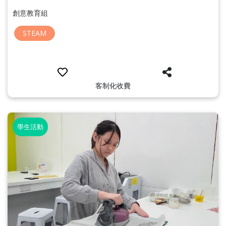
創意教育組
STEAM
客制化收費
學生活動