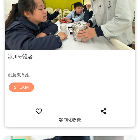
冰川守護者
創意教育組
STEAM
客制化收費