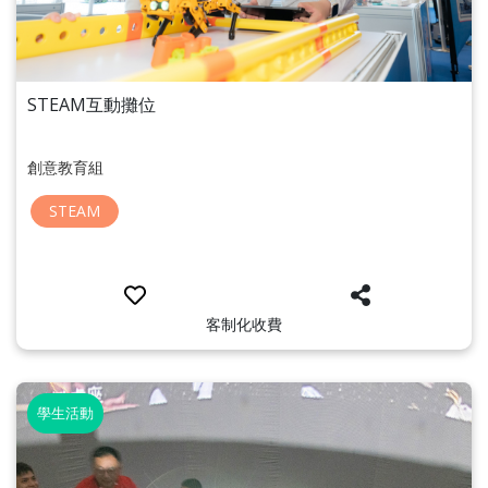
STEAM互動攤位
創意教育組
STEAM
客制化收費
學生活動