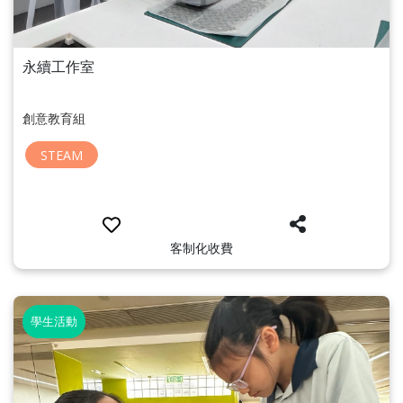
永續工作室
創意教育組
STEAM
客制化收費
學生活動