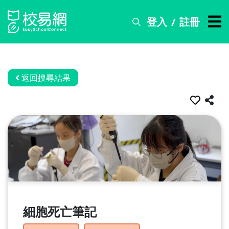
登入
註冊
/
搜
尋
服
務
返回搜尋結果
比
賽
資
訊
關
於
我
們
細胞死亡筆記
常
見