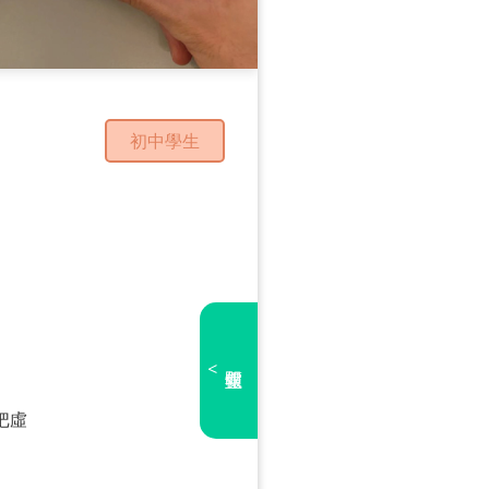
初中學生
<
把虛