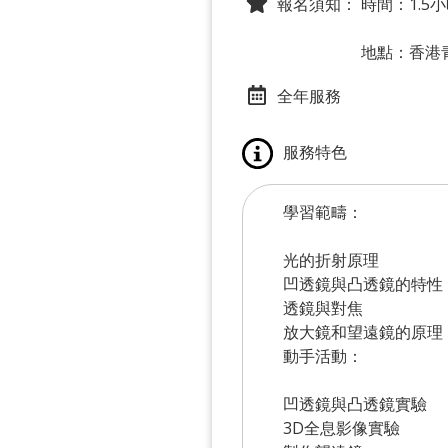
報名須知：
時間：1.5
地點：香港
全年服務
服務特色
學習範疇：
光的折射原理
凹透鏡與凸透鏡的特性
透鏡與對焦
放大鏡和望遠鏡的原理
動手活動：
凹透鏡與凸透鏡實驗
3D全息影像實驗