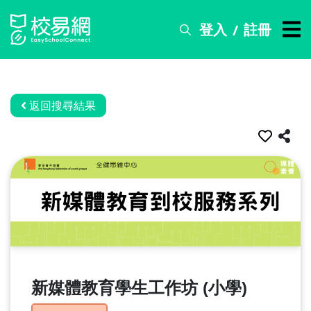
登入
註冊
/
搜
尋
服
務
返回搜尋結果
比
賽
資
訊
關
於
我
們
新媒體教育學生工作坊 (小學)
常
見