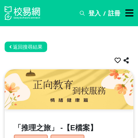
登入
註冊
/
搜
尋
服
務
返回搜尋結果
比
賽
資
訊
關
於
我
們
「推理之旅」 -【E檔案】
常
見