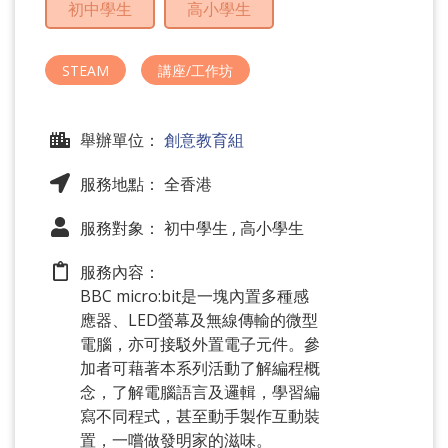
初中學生
高小學生
問
題
STEAM
講座/工作坊
舉辦單位：
創意教育組
服務地點： 全香港
服務對象： 初中學生 , 高小學生
服務內容：
BBC micro:bit是一塊內置多種感
應器、LED螢幕及無線傳輸的微型
電腦，亦可接駁外置電子元件。參
加者可藉著本系列活動了解編程概
念，了解電腦語言及邏輯，學習編
寫不同程式，甚至動手製作互動裝
置，一嚐做發明家的滋味。