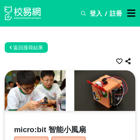
登入
註冊
/
搜
尋
服
務
返回搜尋結果
比
賽
資
訊
關
於
我
們
micro:bit 智能小風扇
常
見