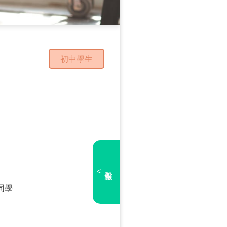
初中學生
<
同學