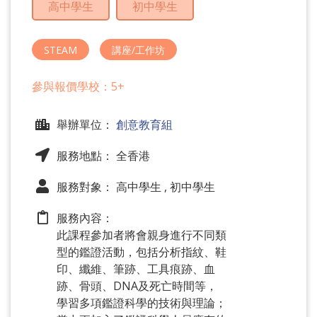
高中學生
初中學生
問
題
STEAM
講座/工作坊
參與報價學校：5+
舉辦單位：
創意教育組
服務地點： 全香港
服務對象： 高中學生 , 初中學生
服務內容：
此課程參加者將會親身進行不同類
型的鑑證活動，包括分析指紋、鞋
印、纖維、筆跡、工具痕跡、血
跡、骨頭、DNA及死亡時間等，
學習多項鑑證科學的技術與理論；