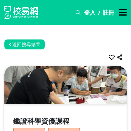
登入
註冊
/
搜
尋
服
務
返回搜尋結果
比
賽
資
訊
關
於
我
們
鑑證科學資優課程
常
見