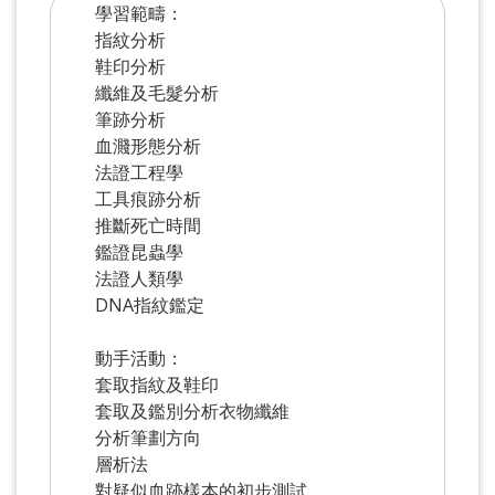
學習範疇：
指紋分析
鞋印分析
纖維及毛髮分析
筆跡分析
血濺形態分析
法證工程學
工具痕跡分析
推斷死亡時間
鑑證昆蟲學
法證人類學
DNA指紋鑑定
動手活動：
套取指紋及鞋印
套取及鑑別分析衣物纖維
分析筆劃方向
層析法
對疑似血跡樣本的初步測試