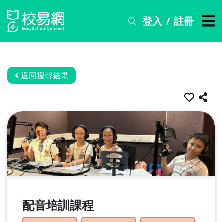
登入
註冊
/
搜
尋
服
務
返回搜尋結果
比
賽
資
訊
關
於
我
們
配音培訓課程
常
見