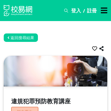
登入
註冊
/
搜
尋
服
務
返回搜尋結果
比
賽
資
訊
關
於
我
們
違規犯罪預防教育講座
常
見