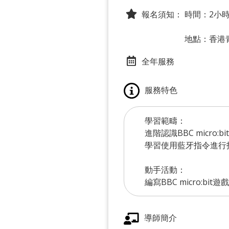
報名須知：
時間：2小
地點：香港
全年服務
服務特色
學習範疇：
進階認識BBC micro:b
學習使用藍牙指令進行
動手活動：
編寫BBC micro:b
導師簡介