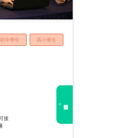
初中學生
高小學生
<
亦可接
邏