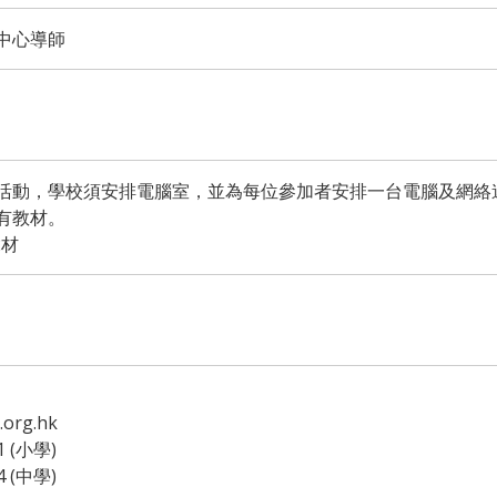
中心導師
活動，學校須安排電腦室，並為每位參加者安排一台電腦及網絡
有教材。
2材
org.hk
1 (小學)
4 (中學)