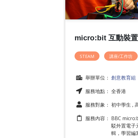
micro:bit 互動
STEAM
講座/工作坊
舉辦單位：
創意教育組
服務地點： 全香港
服務對象： 初中學生 ,
服務內容：
BBC mi
駁外置電子
輯，學習編