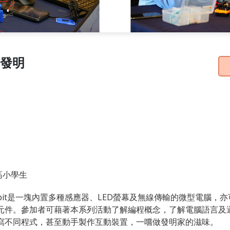
裝置發明
 高小學生
cro:bit是一塊內置多種感應器、LED螢幕及無線傳輸的微型電腦，
元件。參加者可藉著本系列活動了解編程概念，了解電腦語言及
寫不同程式，甚至動手製作互動裝置，一嚐做發明家的滋味。