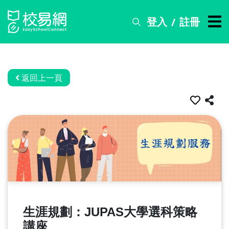
登入
註冊
/
搜
尋
服
務
返回上一頁
比
賽
資
訊
關
於
我
們
生涯規劃：JUPAS大學選科策略
常
見
講座