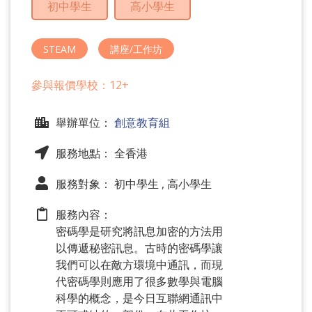
初中學生
高小學生
問
題
STEAM
講座/工作坊
參與報價學校：12+
舉辦單位：
創意教育組
服務地點： 全香港
服務對象： 初中學生 , 高小學生
服務內容：
密碼學是研究將訊息加密的方法用
以傳遞秘密訊息。古時的密碼學讓
我們可以在敵方環境中通訊，而現
代密碼學則應用了很多數學與電腦
科學的概念，是今日互聯網通訊中