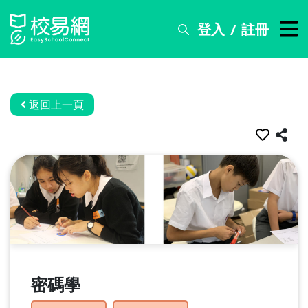
登入
註冊
/
搜
尋
服
務
返回上一頁
比
賽
資
訊
關
於
我
們
密碼學
常
見