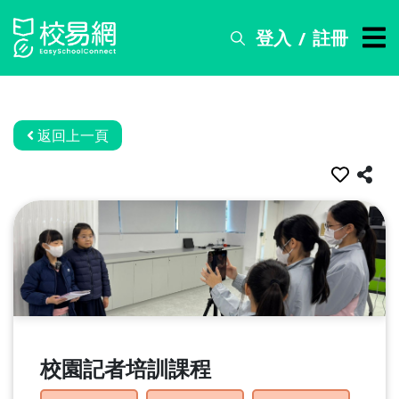
登入
註冊
/
搜
尋
服
務
返回上一頁
比
賽
資
訊
關
於
我
們
校園記者培訓課程
常
見