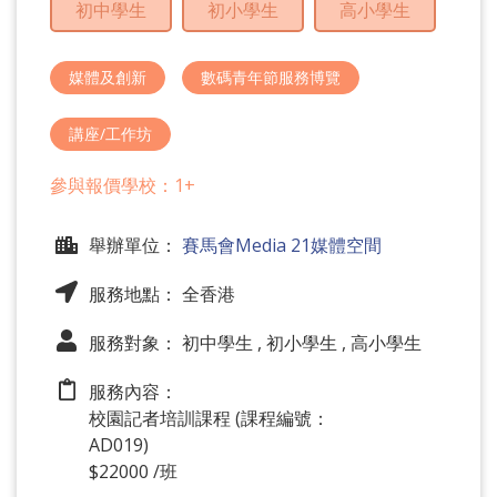
初中學生
初小學生
高小學生
問
題
媒體及創新
數碼青年節服務博覽
講座/工作坊
參與報價學校：1+
舉辦單位：
賽馬會Media 21媒體空間
服務地點： 全香港
服務對象： 初中學生 , 初小學生 , 高小學生
服務內容：
校園記者培訓課程 (課程編號：
AD019)
$22000 /班