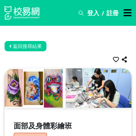
登入
註冊
/
搜
尋
服
務
返回搜尋結果
比
賽
資
訊
關
於
我
們
面部及身體彩繪班
常
見