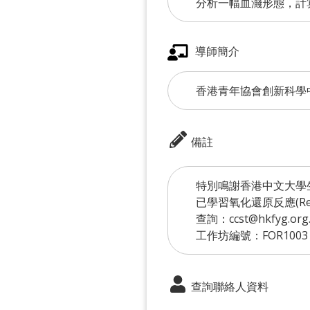
分析一幅血濺形態，計
導師簡介
香港青年協會創新科學
備註
特別鳴謝香港中文大學
已學習氧化還原反應(Redox
查詢：ccst@hkfyg.org.
工作坊編號：FOR1003
查詢聯絡人資料