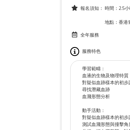
報名須知：
時間：2.5
地點：香港
全年服務
服務特色
學習範疇：
血液的生物及物理特質
對疑似血跡樣本的初步
尋找潛藏血跡
血濺形態分析
動手活動：
對疑似血跡樣本的初步
測試血濺形態與撞擊角