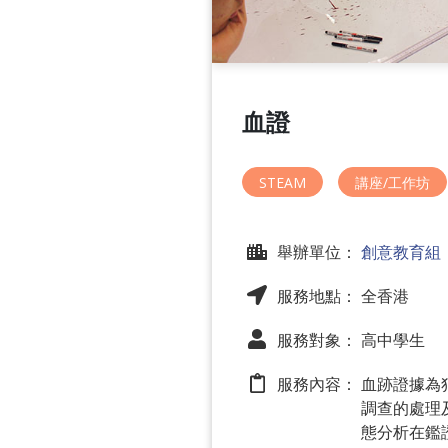
血證
STEAM
講座/工作坊
舉辦單位：
創意教育組
服務地點： 全香港
服務對象： 高中學生
服務內容：
血跡證據為
調查的處理
態分析在鑑