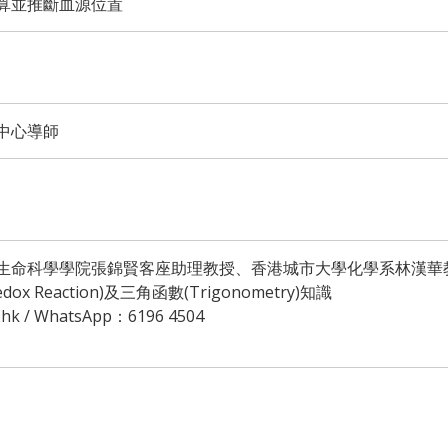
算並推斷血源位置
中心導師
生命科學學院張錦賢客座助理教授、香港城市大學化學系林漢華
 Reaction)及三角函數(Trigonometry)知識
hk / WhatsApp：6196 4504