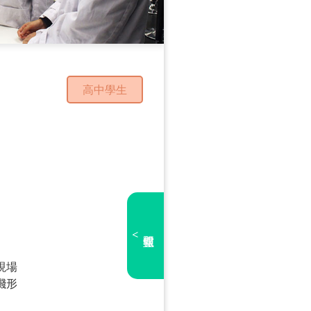
高中學生
<
現場
濺形