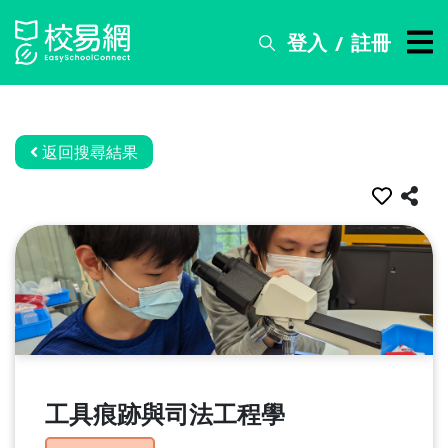
登入
註冊
/
搜
尋
服
務
返回搜尋結果
比
賽
資
訊
關
於
我
們
工具痕跡與司法工程學
常
見