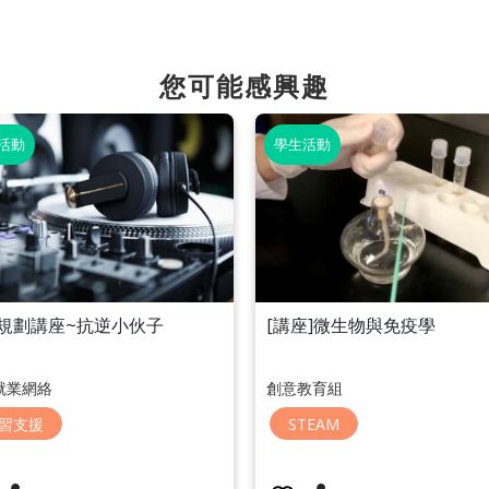
您可能感興趣
活動
學生活動
規劃講座~抗逆小伙子
[講座]微生物與免疫學
就業網絡
創意教育組
習支援
STEAM