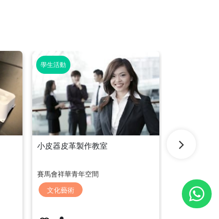
學生活動
學生活動
基本配音剪
小皮器皮革製作教室
賽馬會Media
賽馬會祥華青年空間
媒體及創新
文化藝術
數碼青年節