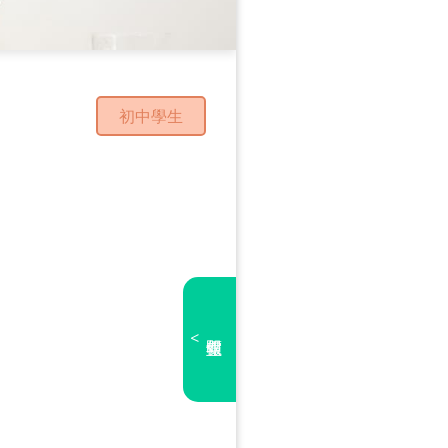
初中學生
<