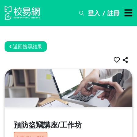
登入
註冊
/
搜
尋
服
務
返回搜尋結果
比
賽
資
訊
關
於
我
們
預防盜竊講座/工作坊
常
見