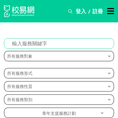
登入
註冊
/
搜
尋
服
務
比
所有服務對象
賽
資
訊
所有服務形式
關
於
所有服務性質
我
們
所有服務類別
常
青年支援服務計劃
見