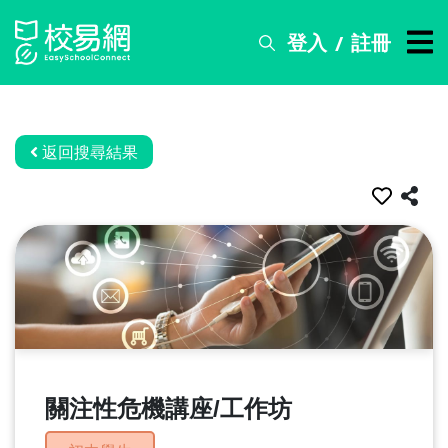
登入
註冊
/
搜
尋
服
務
返回搜尋結果
比
賽
資
訊
關
於
我
們
關注性危機講座/工作坊
常
見