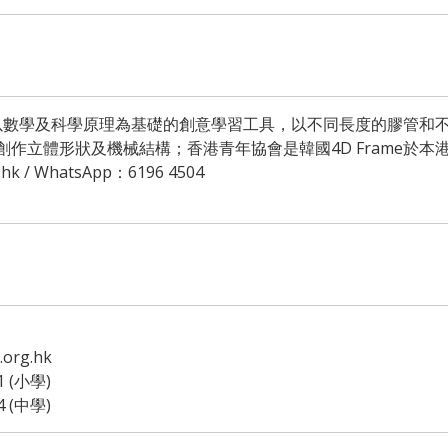
一種以數學及科學原理為基礎的創意學習工具，以不同長度的膠管和
me 創作立體形狀及機械結構；香港青年協會是韓國4D Frame於
hk / WhatsApp：6196 4504
org.hk
1 (小學)
4 (中學)