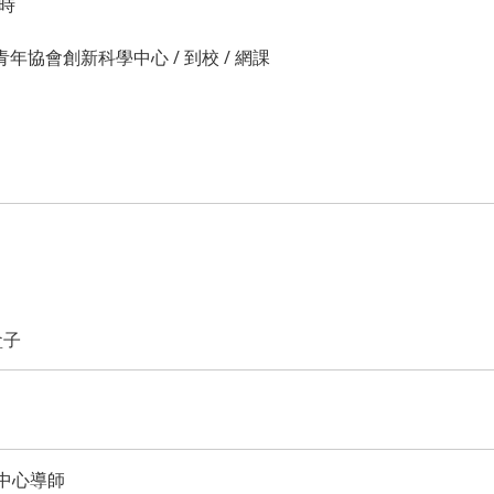
小時
年協會創新科學中心 / 到校 / 網課
盒子
中心導師