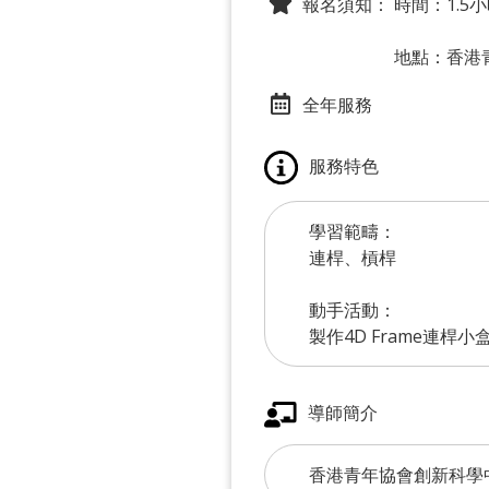
報名須知：
時間：1.5
地點：香港青
全年服務
服務特色
學習範疇：
連桿、槓桿
動手活動：
製作4D Frame連桿小
導師簡介
香港青年協會創新科學