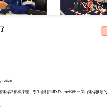
盒子
 高小學生
紹連桿及槓桿原理，學生會利用4D Frame砌出一個由連桿推動