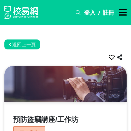
登入
註冊
/
搜
尋
服
務
返回上一頁
比
賽
資
訊
關
於
我
們
預防盜竊講座/工作坊
常
見