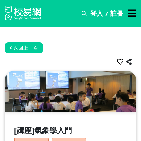
登入
註冊
/
搜
尋
服
務
返回上一頁
比
賽
資
訊
關
於
我
們
[講座]氣象學入門
常
見